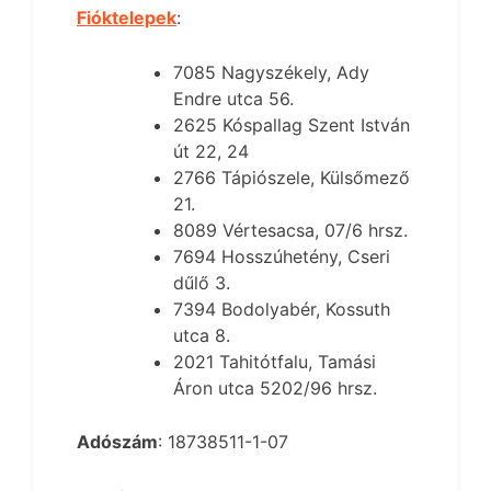
Fióktelepek
:
7085 Nagyszékely, Ady
Endre utca 56.
2625 Kóspallag Szent István
út 22, 24
2766 Tápiószele, Külsőmező
21.
8089 Vértesacsa, 07/6 hrsz.
7694 Hosszúhetény, Cseri
dűlő 3.
7394 Bodolyabér, Kossuth
utca 8.
2021 Tahitótfalu, Tamási
Áron utca 5202/96 hrsz.
Adószám
: 18738511-1-07