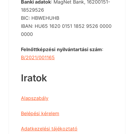
Banki adatok
: MagNet Bank,
16200151-
18529526
BIC:
HBWEHUHB
IBAN:
HU65 1620 0151 1852 9526 0000
0000
Felnőttképzési
nyilvántartási szám
:
B/2021/001165
Iratok
Alapszabály
Belépési kérelem
Adatkezelési tájékoztató