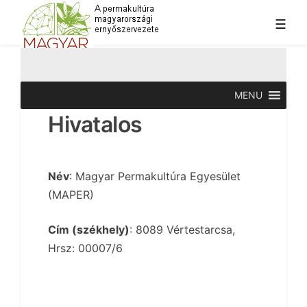
Skip
☰
to
content
A permakultúra magyarországi ernyőszervezete
Magyar Permakultúra Egyesület
MENU
Hivatalos
Név
: Magyar Permakultúra Egyesület
(MAPER)
Cím (székhely)
: 8089 Vértestarcsa,
Hrsz: 00007/6