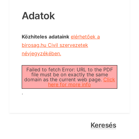
Adatok
Közhiteles
adataink
elérhetőek a
birosag.hu Civil szervezetek
névjegyzékében.
Failed to fetch Error: URL to the PDF
file must be on exactly the same
domain as the current web page.
Click
here for more info
.
Keresés