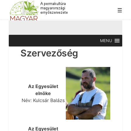
Skip
☰
to
content
A permakultúra magyarországi ernyőszervezete
Magyar Permakultúra Egyesület
MENU
Szervezőség
Az Egyesület
elnöke
Név:
Kulcsár Balázs
Az Egyesület