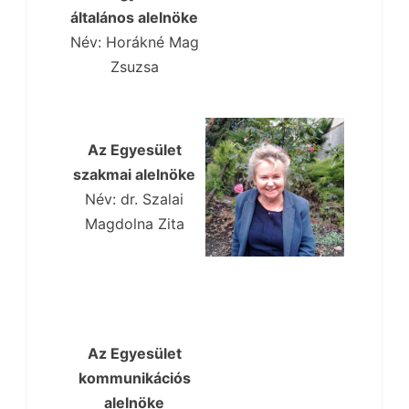
általános alelnöke
Név:
Horákné Mag
Zsuzsa
Az Egyesület
szakmai alelnöke
Név:
d
r. Szalai
Magdolna Zita
Az Egyesület
kommunikációs
alelnöke