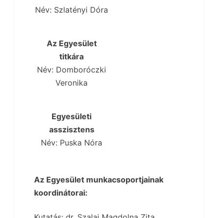
Név:
Szlatényi Dóra
Az Egyesület
titkára
Név: Domboróczki
Veronika
Egyesületi
asszisztens
Név: Puska Nóra
Az Egyesület munkacsoportjainak
koordinátorai:
Kutatás: d
r. Szalai Magdolna Zita