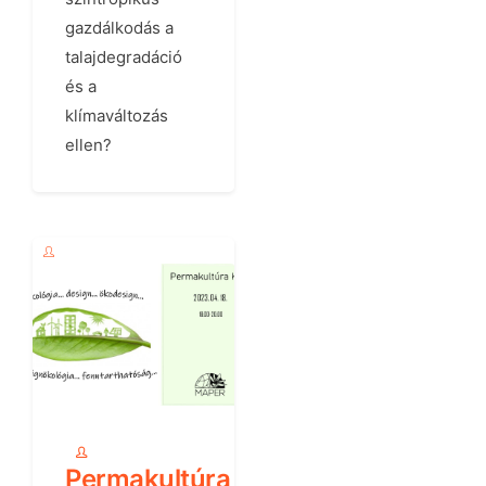
gazdálkodás a
talajdegradáció
és a
klímaváltozás
ellen?
Permakultúra