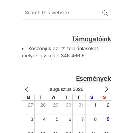
Támogatóink
Köszönjük az 1% felajánlásokat,
melyek összege: 346 466 Ft
Események
augusztus 2026
M
T
W
T
F
S
S
27
28
29
30
31
1
2
3
4
5
6
7
8
9