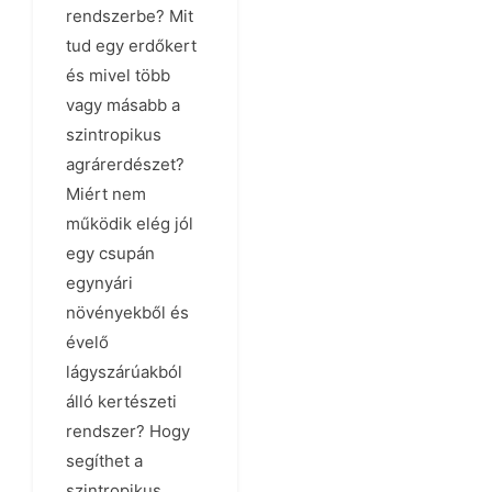
rendszerbe? Mit
tud egy erdőkert
és mivel több
vagy másabb a
szintropikus
agrárerdészet?
Miért nem
működik elég jól
egy csupán
egynyári
növényekből és
évelő
lágyszárúakból
álló kertészeti
rendszer? Hogy
segíthet a
szintropikus