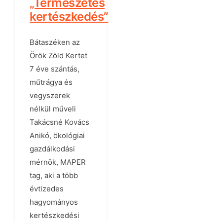
„Természetes
kertészkedés”
Bátaszéken az
Örök Zöld Kertet
7 éve szántás,
műtrágya és
vegyszerek
nélkül műveli
Takácsné Kovács
Anikó, ökológiai
gazdálkodási
mérnök, MAPER
tag, aki a több
évtizedes
hagyományos
kertészkedési