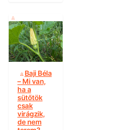
Baji Béla
– Mi van,
ha a
sütőtök
csak
virágzik,
de nem