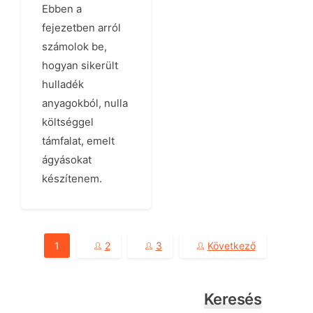
Ebben a
fejezetben arról
számolok be,
hogyan sikerült
hulladék
anyagokból, nulla
költséggel
támfalat, emelt
ágyásokat
készítenem.
Bejegyzés
1
2
3
Következő
navigáció
Keresés