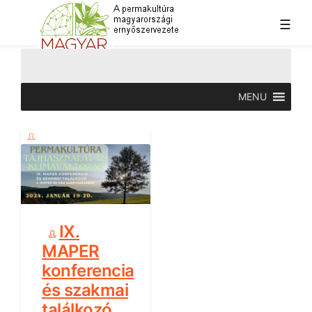
☰
Skip
to
content
A permakultúra magyarországi ernyőszervezete
Magyar Permakultúra Egyesület
Szerző:
Kispitye Attila
MENU
IX.
MAPER
konferencia
és szakmai
találkozó