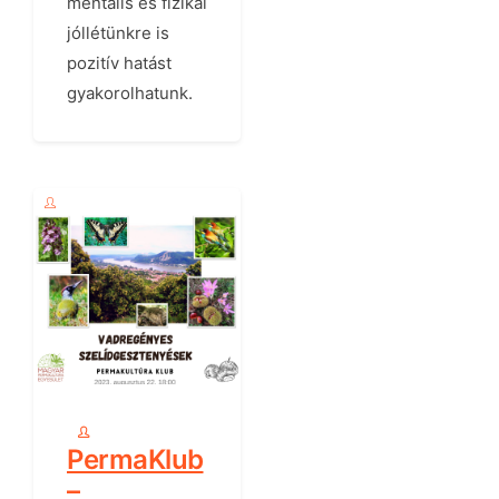
mentális és fizikai
jóllétünkre is
pozitív hatást
gyakorolhatunk.
PermaKlub
–