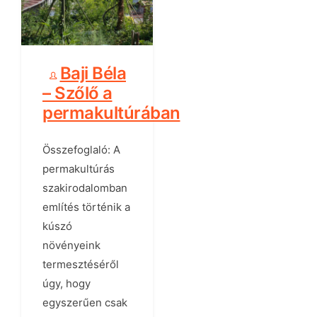
Baji Béla
– Szőlő a
permakultúrában
Összefoglaló: A
permakultúrás
szakirodalomban
említés történik a
kúszó
növényeink
termesztéséről
úgy, hogy
egyszerűen csak