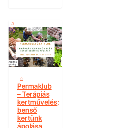
Permaklub
– Terápiás
kertművelés;
benső
kertünk
ápolása