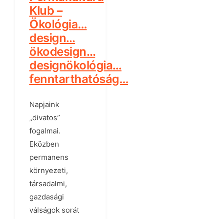
Klub –
Ökológia…
design…
ökodesign…
designökológia…
fenntarthatóság…
Napjaink
„divatos”
fogalmai.
Eközben
permanens
környezeti,
társadalmi,
gazdasági
válságok sorát